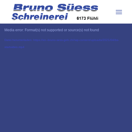
Media error: Format(s) not supported or source(s) not found
Datei herunterladen: https://xn--bruno-sess-geb.ch//wp-content/uploads/2021/04/bs-
startvideo.mp4