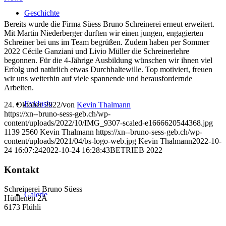
Geschichte
Bereits wurde die Firma Süess Bruno Schreinerei erneut erweitert.
Mit Martin Niederberger durften wir einen jungen, engagierten
Schreiner bei uns im Team begrüßen. Zudem haben per Sommer
2022 Cécile Ganziani und Livio Müller die Schreinerlehre
begonnen. Für die 4-Jährige Ausbildung wünschen wir ihnen viel
Erfolg und natürlich etwas Durchhaltewille. Top motiviert, freuen
wir uns weiterhin auf viele spannende und herausfordernde
Arbeiten.
Exklusiv
24. Oktober 2022
/
von
Kevin Thalmann
https://xn--bruno-sess-geb.ch/wp-
content/uploads/2022/10/IMG_9307-scaled-e1666620544368.jpg
1139
2560
Kevin Thalmann
https://xn--bruno-sess-geb.ch/wp-
content/uploads/2021/04/bs-logo-web.jpg
Kevin Thalmann
2022-10-
24 16:07:24
2022-10-24 16:28:43
BETRIEB 2022
Kontakt
Schreinerei Bruno Süess
Galerie
Hüttlenen 2A
6173 Flühli