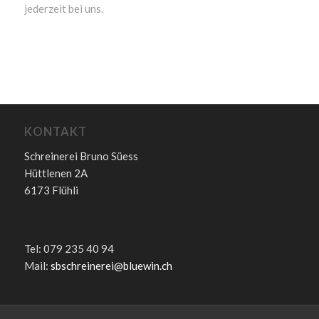
jederzeit bei uns.
KONTAKT
Schreinerei Bruno Süess
Hüttlenen 2A
6173 Flühli
⠀
Tel: 079 235 40 94
Mail:
sbschreinerei@bluewin.ch